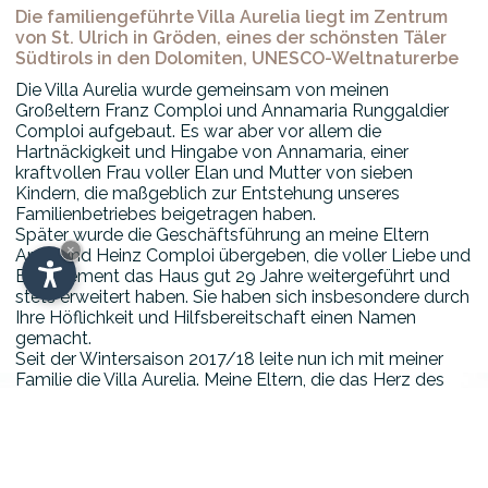
Die familiengeführte Villa Aurelia liegt im Zentrum
von St. Ulrich in Gröden, eines der schönsten Täler
Südtirols in den Dolomiten, UNESCO-Weltnaturerbe
Die Villa Aurelia wurde gemeinsam von meinen
Großeltern Franz Comploi und Annamaria Runggaldier
Comploi aufgebaut. Es war aber vor allem die
Hartnäckigkeit und Hingabe von Annamaria, einer
kraftvollen Frau voller Elan und Mutter von sieben
Kindern, die maßgeblich zur Entstehung unseres
Familienbetriebes beigetragen haben.
Später wurde die Geschäftsführung an meine Eltern
×
Anna und Heinz Comploi übergeben, die voller Liebe und
Engagement das Haus gut 29 Jahre weitergeführt und
stets erweitert haben. Sie haben sich insbesondere durch
Ihre Höflichkeit und Hilfsbereitschaft einen Namen
gemacht.
Seit der Wintersaison 2017/18 leite nun ich mit meiner
Familie die Villa Aurelia. Meine Eltern, die das Herz des
Hauses sind, stehen mir aber weiterhin mit Rat und Tat
zur Seite.
Mittlerweile sind wir also die dritte Generation, die sich
mit viel Einsatz dazu verpflichtet, Ihnen während Ihres
Urlaubes in der schönen Naturlandschaft Grödens