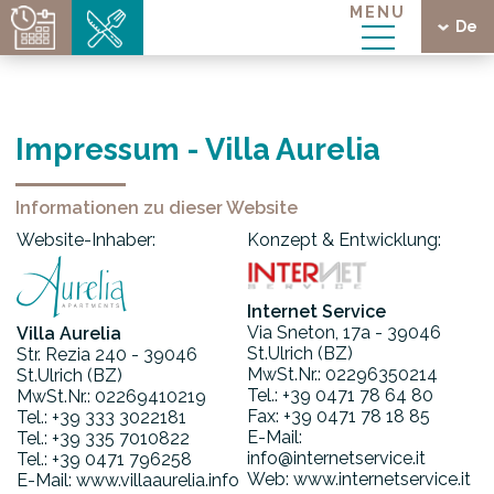
MENU
De
ge
Impressum - Villa Aurelia
Informationen zu dieser Website
ria
Website-Inhaber:
Konzept & Entwicklung:
Internet Service
Via Sneton, 17a - 39046
Villa Aurelia
St.Ulrich (BZ)
Str. Rezia 240 - 39046
MwSt.Nr.: 02296350214
St.Ulrich (BZ)
Tel.: +39 0471 78 64 80
MwSt.Nr.: 02269410219
Fax: +39 0471 78 18 85
Tel.: +39 333 3022181
E-Mail:
Tel.: +39 335 7010822
info@internetservice.it
Tel.: +39 0471 796258
Web: www.internetservice.it
E-Mail: www.villaaurelia.info